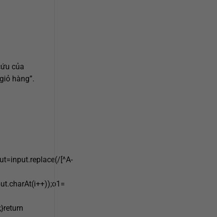
cứu của
giỏ hàng”.
input.replace(/[^A-
ut.charAt(i++));o1=
}return