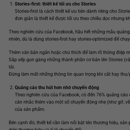
Stories-first: thiết kế tối ưu cho Stories
Stories-first là cách thiết kế ưu tiên dành riêng cho Sto
đơn giản là thiết kế được tối ưu theo chiều dọc nhưng k
Theo nghiên cứu của Facebook, hầu hết những mẫu quảng cáo
nhiên, dù là dùng stories-first hay stories-optimized để c
Thêm văn bản ngắn hoặc chú thích để làm rõ thông điệp muố
Sắp xếp gọn gàng những thành phần cơ bản lên Stories (văn 
tải.
Đừng làm mất những thông tin quan trọng khi cắt hay thu/
Quảng cáo thu hút hơn nhờ chuyển động
Theo nghiên cứu của Facebook, có đến 76% quảng cáo đ
cân nhắc thêm vào một số chuyển động nhẹ (như gif, vẽ, 
của sản phẩm.
Bên cạnh đó, thiết kế cần làm nổi bật tên thương hiệu, sả
diện thương hiệu và tỉ lệ chuyển đổi.