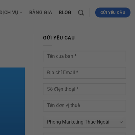
DỊCH VỤ
BẢNG GIÁ
BLOG
GỬI YÊU CẦU
GỬI YÊU CẦU