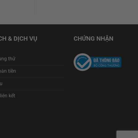
CH & DỊCH VỤ
CHỨNG NHẬN
ùng thử
àn tiền
vụ
liên kết