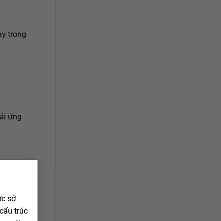
ay trong
tải ứng
biết
×
ăng thêm
ợc sở
 cấu trúc
ợi), thì họ