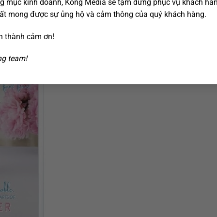
g mục kinh doanh, Kong Media sẽ tạm dừng phục vụ khách hàn
y đảm bảo giá được đưa ra một cách tinh tế và có chiến lược.
rất mong được sự ủng hộ và cảm thông của quý khách hàng.
n thành cảm ơn!
g team!