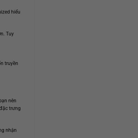
mized hiểu
ơn. Tuy
ốn truyền
bạn nên
 đặc trưng
ăng nhận