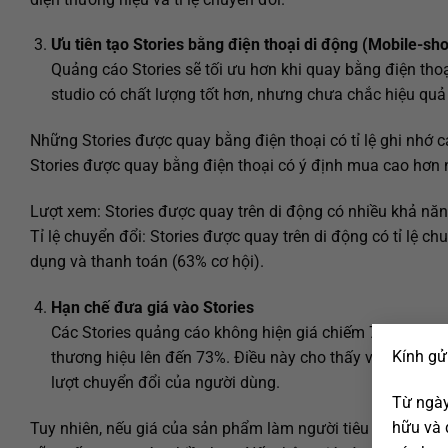
Ưu tiên tạo Stories bằng điện thoại di động (Mobile-sho
Quảng cáo Stories sẽ tối ưu hơn khi quay bằng điện thoạ
studio có chất lượng tốt hơn, nhưng chưa chắc hiệu quả
Những Stories được quay bằng điện thoại có tỉ lệ ghi nhớ ca
Stories được quay bằng điện thoại có ý định mua cao hơn n
Lượt xem: Stories được quay trên di động có nhiều khả nă
Tỉ lệ chuyển đổi: Stories được quay trên di động có tỉ lệ 
dụng và thanh toán (63% cơ hội).
Hạn chế đưa giá vào Stories
Các Stories quảng cáo không hiện giá chiếm 77% cơ hộ
Kính gử
thương hiệu lên đến 73%. Điều này cho thấy việc đưa r
lượt chuyển đổi của người dùng.
Từ ngày
hữu và 
Tuy nhiên, nếu giá của sản phẩm làm người tiêu dùng ngạc 