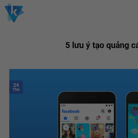
Skip
to
content
5 lưu ý tạo quảng c
24
Th6