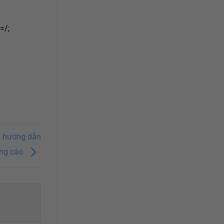
=/;
à hướng dẫn
ảng cáo