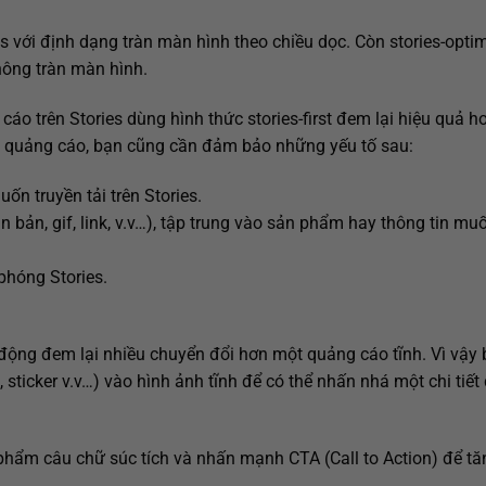
ries với định dạng tràn màn hình theo chiều dọc. Còn stories-opti
hông tràn màn hình.
 trên Stories dùng hình thức stories-first đem lại hiệu quả h
hạy quảng cáo, bạn cũng cần đảm bảo những yếu tố sau:
n truyền tải trên Stories.
bản, gif, link, v.v…), tập trung vào sản phẩm hay thông tin mu
phóng Stories.
ộng đem lại nhiều chuyển đổi hơn một quảng cáo tĩnh. Vì vậy 
sticker v.v…) vào hình ảnh tĩnh để có thể nhấn nhá một chi tiết
n phẩm câu chữ súc tích và nhấn mạnh CTA (Call to Action) để t