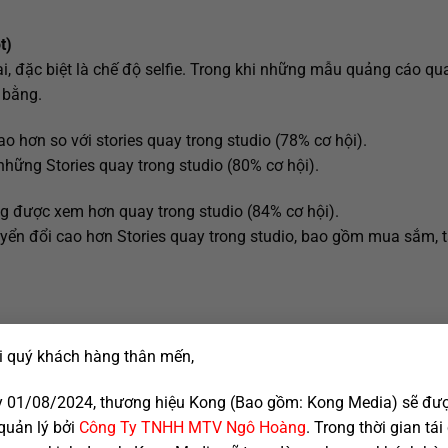
t)
i, đặc biệt là chế độ selfie. Trong khi những mẫu quảng cáo qu
 bằng.
o hơn so với stories quay trong studio (78% cơ hội).
hững Stories quay trong studio (80% cơ hội).
ng được xem hơn quay trong studio (84% cơ hội).
chuyển đổi cao hơn Stories quay trong studio, bao gồm mua sắm, 
i thúc đẩy người dùng mua hàng và có khả năng nâng cao nhận 
i quý khách hàng thân mến,
a một mức giá cụ thể hay chương trình khuyến mãi không làm t
 01/08/2024, thương hiệu Kong (Bao gồm: Kong Media) sẽ đư
quản lý bởi
Công Ty TNHH MTV Ngô Hoàng
. Trong thời gian tái
nhiên theo hướng tích cực (khuyến mãi tốt, giá thấp hơn mong đ