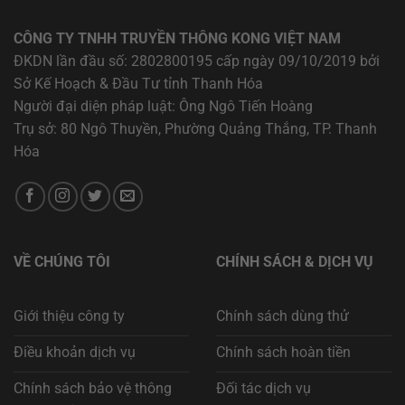
CÔNG TY TNHH TRUYỀN THÔNG KONG VIỆT NAM
ĐKDN lần đầu số: 2802800195 cấp ngày 09/10/2019 bởi
Sở Kế Hoạch & Đầu Tư tỉnh Thanh Hóa
Người đại diện pháp luật: Ông Ngô Tiến Hoàng
Trụ sở: 80 Ngô Thuyền, Phường Quảng Thắng, TP. Thanh
Hóa
VỀ CHÚNG TÔI
CHÍNH SÁCH & DỊCH VỤ
Giới thiệu công ty
Chính sách dùng thử
Điều khoản dịch vụ
Chính sách hoàn tiền
Chính sách bảo vệ thông
Đối tác dịch vụ