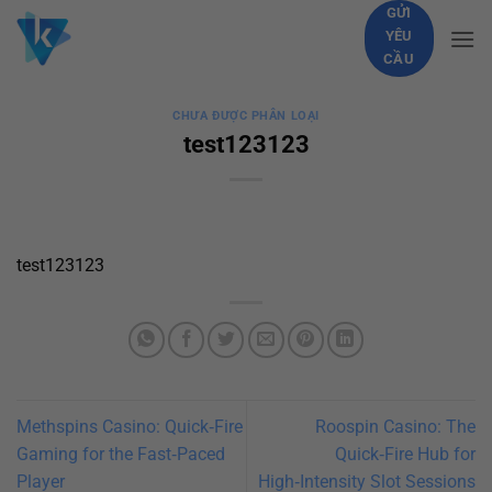
Skip
GỬI
YÊU
to
CẦU
content
CHƯA ĐƯỢC PHÂN LOẠI
test123123
test123123
Methspins Casino: Quick‑Fire
Roospin Casino: The
Gaming for the Fast‑Paced
Quick‑Fire Hub for
Player
High‑Intensity Slot Sessions