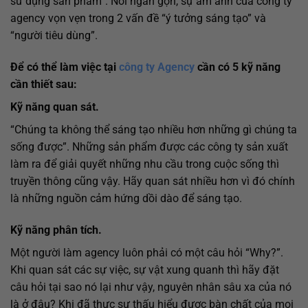
sử dụng sản phẩm”. Nói ngắn gọn, sự ám ảnh của công ty
agency vọn vẹn trong 2 vấn đề “ý tưởng sáng tạo” và
“người tiêu dùng”.
Để có thể làm việc tại
công ty Agency
cần có 5 kỹ năng
cần thiết sau:
Kỹ năng quan sát.
“Chúng ta không thể sáng tạo nhiều hơn những gì chúng ta
sống được”. Những sản phẩm được các công ty sản xuất
làm ra để giải quyết những nhu cầu trong cuộc sống thì
truyền thông cũng vậy. Hãy quan sát nhiều hơn vì đó chính
là những nguồn cảm hứng dồi dào để sáng tạo.
Kỹ năng phân tích.
Một người làm agency luôn phải có một câu hỏi “Why?”.
Khi quan sát các sự việc, sự vật xung quanh thì hãy đặt
câu hỏi tại sao nó lại như vậy, nguyên nhân sâu xa của nó
là ở đâu? Khi đã thực sự thấu hiểu được bàn chất của mọi