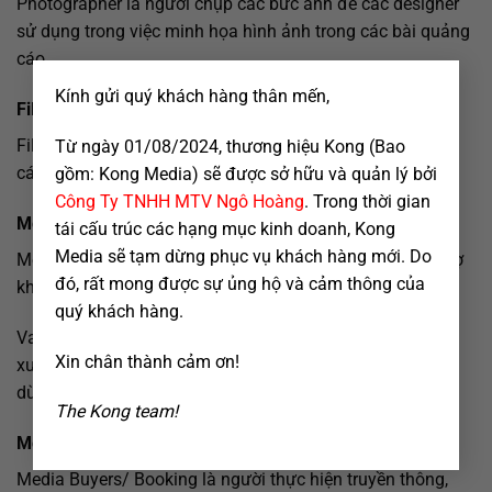
Photographer là người chụp các bức ảnh để cac designer
sử dụng trong việc minh họa hình ảnh trong các bài quảng
cáo.
×
Kính gửi quý khách hàng thân mến,
Film Director
Film Director là đạo diễn – người trực tiếp chỉ đạo quay
Từ ngày 01/08/2024, thương hiệu Kong (Bao
các TVC quảng cáo cho khách hàng.
gồm: Kong Media) sẽ được sở hữu và quản lý bởi
Công Ty TNHH MTV Ngô Hoàng
. Trong thời gian
Media Planners
tái cấu trúc các hạng mục kinh doanh, Kong
Media sẽ tạm dừng phục vụ khách hàng mới. Do
Media Planners là người lập kế hoạch truyền thông, hỗ trợ
đó, rất mong được sự ủng hộ và cảm thông của
khách hàng đạt được mục tiêu quảng cáo của họ
quý khách hàng.
Vai trò chính: phân tích khách hàng mục tiêu, tìm hiểu về
Xin chân thành cảm ơn!
xu hướng thị trường và hiểu biết động lực của người tiêu
dùng…
The Kong team!
Media Buyers/ Booking
Media Buyers/ Booking là người thực hiện truyền thông,