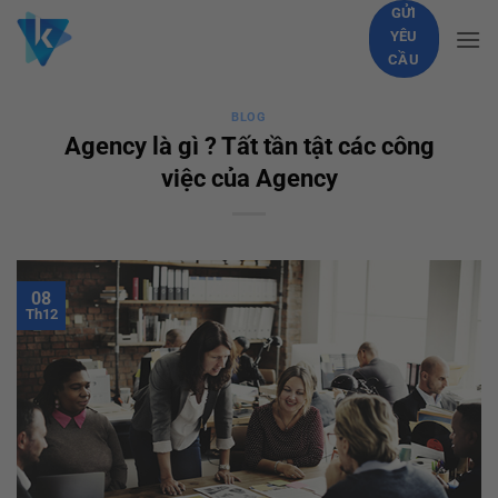
Skip
GỬI
YÊU
to
CẦU
content
BLOG
Agency là gì ? Tất tần tật các công
việc của Agency
08
Th12