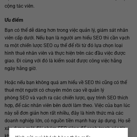
cộng tác viên.
Ưu điểm
Bạn có thể dễ dàng hơn trong việc quản lý, giám sát nhân
viên cấp dưới. Nếu bạn là người am hiểu SEO thì cần vạch
ra một chiến lược SEO cụ thể để rồi từ đó lựa chọn loại
hình thuê nhân viên và thực hiện trên các đầu việc được
giao. Đi cùng với đó là kiểm soát được công việc hằng
ngày hằng giờ.
Hoặc nếu bạn không quá am hiểu về SEO thì cũng có thể
thuê một người có chuyên môn cao về quản lý
phòng SEO và vạch ra các chiến lược, quy trình SEO thích
hợp, để các nhân viên bên dưới làm theo. Việc của bạn lúc
này sẽ đơn giản hơn rất nhiều, đây là hình thức mà các
doanh nghiệp lớn, có nguồn tiền mạnh hay áp dụng. Họ sẽ
xây dựng một đội nhóm SEO riêng để cạnh tranh các từ
×
khóa có mức độ khó, các lĩnh vực mang tính chất cạnh