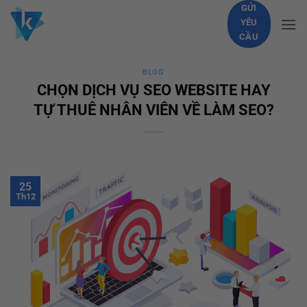
Skip
GỬI
YÊU
to
CẦU
content
BLOG
CHỌN DỊCH VỤ SEO WEBSITE HAY
TỰ THUÊ NHÂN VIÊN VỀ LÀM SEO?
25
Th12