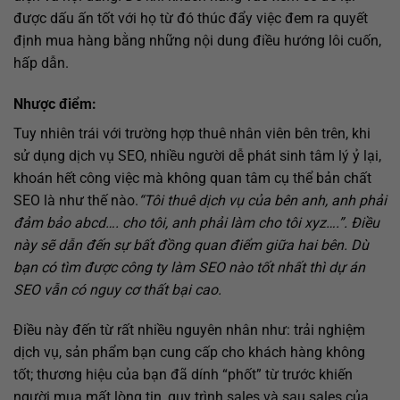
được dấu ấn tốt với họ từ đó thúc đẩy việc đem ra quyết
định mua hàng bằng những nội dung điều hướng lôi cuốn,
hấp dẫn.
Nhược điểm:
Tuy nhiên trái với trường hợp thuê nhân viên bên trên, khi
sử dụng dịch vụ SEO, nhiều người dễ phát sinh tâm lý ỷ lại,
khoán hết công việc mà không quan tâm cụ thể bản chất
SEO là như thế nào.
“Tôi thuê dịch vụ của bên anh, anh phải
đảm bảo abcd…. cho tôi, anh phải làm cho tôi xyz….”. Điều
này sẽ dẫn đến sự bất đồng quan điểm giữa hai bên. Dù
bạn có tìm được công ty làm SEO nào tốt nhất thì dự án
SEO vẫn có nguy cơ thất bại cao.
Điều này đến từ rất nhiều nguyên nhân như: trải nghiệm
dịch vụ, sản phẩm bạn cung cấp cho khách hàng không
tốt; thương hiệu của bạn đã dính “phốt” từ trước khiến
người mua mất lòng tin, quy trình sales và sau sales của