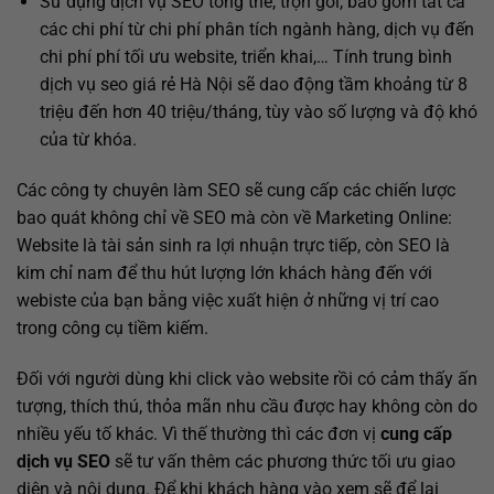
Sử dụng dịch vụ SEO tổng thể, trọn gói, bao gồm tất cả
các chi phí từ chi phí phân tích ngành hàng, dịch vụ đến
chi phí phí tối ưu website, triển khai,… Tính trung bình
dịch vụ seo giá rẻ Hà Nội
sẽ dao động tầm khoảng từ 8
triệu đến hơn 40 triệu/tháng, tùy vào số lượng và độ khó
của từ khóa.
Các công ty chuyên làm SEO sẽ cung cấp các chiến lược
bao quát không chỉ về SEO mà còn về Marketing Online:
Website là tài sản sinh ra lợi nhuận trực tiếp, còn SEO là
kim chỉ nam để thu hút lượng lớn khách hàng đến với
webiste của bạn bằng việc xuất hiện ở những vị trí cao
trong công cụ tiềm kiếm.
Đối với người dùng khi click vào website rồi có cảm thấy ấn
tượng, thích thú, thỏa mãn nhu cầu được hay không còn do
nhiều yếu tố khác. Vì thế thường thì các đơn vị
cung cấp
dịch vụ SEO
sẽ tư vấn thêm các phương thức tối ưu giao
diện và nội dung. Để khi khách hàng vào xem sẽ để lại