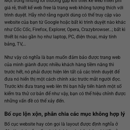
Một trong những lỗi thường gặp khi
thiết kế web miễn phí
giá rẻ, thiết kế web free là trang web không tượng thích với
trình duyệt. Hãy nhớ rằng người dùng có thể truy cập vào
website của bạn từ Google hoặc bất kì trình duyệt nào khác
như Cốc Cốc, Firefox, Explorer, Opera, Crazybrowser…; bất kì
thiết bị nào gần họ như laptop, PC, điện thoại, máy tính
bảng, TV,…
Như vậy có nghĩa là bạn muốn đảm bảo được trang web
của mình giành được nhiều khách hàng tiềm năng thì
trước hết, nó phải được hiện lên tất cả các trình duyệt để
đưa nó hiển thị một cách chính xác trước mắt người đọc.
Trước khi đưa trang web lên thì bạn hãy tiến hành một số
kiểm tra thử cơ bản để như vậy, bạn có thể hiệu chỉnh được
những vấn đề có thể xảy đến.
Bố cục lộn xộn, phân chia các mục không hợp lý
Bố cục website hay còn gọi là layout được định nghĩa ở