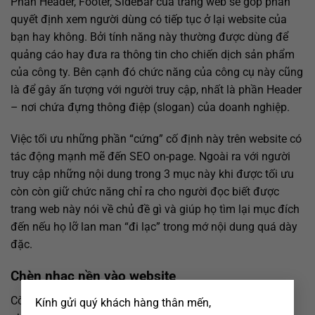
Phần Header, Footer, SideBar của trang web sẽ góp phần
quyết định xem người dùng có tiếp tục ở lại website của
bạn hay không. Bởi tính năng này thường được dùng để
quảng cáo hay đưa ra thông tin cho chiến dịch sản phẩm
của công ty. Bên cạnh đó chức năng của công cụ này cũng
là để gây ấn tượng với người truy cập, nhất là phần Header
– nơi chứa đựng thông điệp (slogan) của doanh nghiệp.
Việc tối ưu những phần “cứng” cố định này trên website có
tác động mạnh mẽ đến SEO on-page. Ngoài ra với người
truy cập những nội dung trong 3 mục này khi được tối ưu
còn còn giữ chức năng chỉ ra cho người đọc biết được
trang web này nói về chủ đề gì và giúp họ tìm lại mục đích
đến nếu họ lỡ lan man “đi lạc” trong mớ nội dung quá dày
đặc.
Chèn nhạc nền vào website
×
Còn gì tuyệt vời hơn khi bạn vừa đọc blog vừa nghe nhạc
Kính gửi quý khách hàng thân mến,