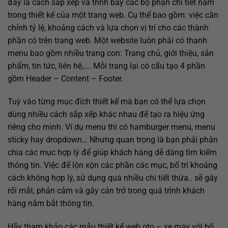
đây là cách sắp xếp và trình bày các bộ phận chi tiết nằm
trong thiết kế của một trang web. Cụ thể bao gồm: việc căn
chỉnh tỷ lệ, khoảng cách và lựa chọn vị trí cho các thành
phần có trên trang web. Một website luôn phải có thanh
menu bao gồm nhiều trang con: Trang chủ, giới thiệu, sản
phẩm, tin tức, liên hệ,…. Mỗi trang lại có cấu tạo 4 phần
gồm Header – Content – Footer.
Tuỳ vào từng mục đích thiết kế mà bạn có thể lựa chọn
dùng nhiều cách sắp xếp khác nhau để tạo ra hiệu ứng
riêng cho mình. Ví dụ menu thì có hamburger menu, menu
sticky hay dropdown… Nhưng quan trọng là bạn phải phân
chia các mục hợp lý để giúp khách hàng dễ dàng tìm kiếm
thông tin. Việc để lộn xộn các phần các mục, bố trí khoảng
cách không hợp lý, sử dụng quá nhiều chi tiết thừa.. sẽ gây
rối mắt, phản cảm và gây cản trở trong quá trình khách
hàng nắm bắt thông tin.
Hãy tham khảo các mẫu
thiết kế web oto – xe máy với bố