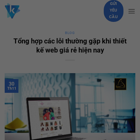
Skip
GỬI
YÊU
to
CẦU
content
BLOG
Tổng hợp các lỗi thường gặp khi thiết
kế web giá rẻ hiện nay
30
Th11