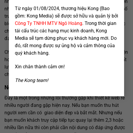
nhỉ – đó là lý do khiến hàng loạt các website thi nhau chèn
Từ ngày 01/08/2024, thương hiệu Kong (Bao
nhạc nền vào trong background của website. Trong một số
gồm: Kong Media) sẽ được sở hữu và quản lý bởi
trường hợp nhất định thì nó quả thật có tác dụng như với
Công Ty TNHH MTV Ngô Hoàng
. Trong thời gian
blog tâm sự – tâm lý tình cảm. Nhưng với website thì việc
tái cấu trúc các hạng mục kinh doanh, Kong
chèn nhạc trở nên lạc hậu, thô kệch và gây phiến toái với
Media sẽ tạm dừng phục vụ khách hàng mới. Do
đa số người dùng.
đó, rất mong được sự ủng hộ và cảm thông của
Chính vì vậy, cách để giúp cho website của mình thân thiện
quý khách hàng.
hơn với người dùng thì mọi người nên tối ưu nội dung chất
Xin chân thành cảm ơn!
lượng cùng giao diện bắt mắt thay vì đưa nhạc vào mà
chưa chắc khách hàng đã thích.
The Kong team!
Nội dung thông tin kém chất lượng
Đây là một trong những lỗi thường gặp khi thiết kế web rẻ
nhiều người đang gặp hiện nay. Nếu bạn muốn thu hút
người xem cần có giao diện đẹp và bắt mắt. Nhưng nếu
bạn muốn khách truy cập tiếp tục quay lại thêm 2,3 hoặc
nhiều lần nữa thì còn phải cần nội dung có đáp ứng được