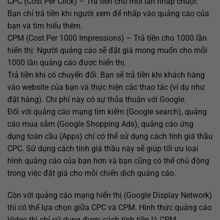
CPC (Cost Per Click) – Trả tiền cho mỗi lần nhấp chuột:
Bạn chỉ trả tiền khi người xem để nhấp vào quảng cáo của
bạn và tìm hiểu thêm.
CPM (Cost Per 1000 Impressions) – Trả tiền cho 1000 lần
hiển thị: Người quảng cáo sẽ đặt giá mong muốn cho mỗi
1000 lần quảng cáo được hiển thị.
Trả tiền khi có chuyển đổi: Bạn sẽ trả tiền khi khách hàng
vào website của bạn và thực hiện các thao tác (ví dụ như
đặt hàng). Chi phí này có sự thỏa thuận với Google.
Đối với quảng cáo mạng tìm kiếm (Google search), quảng
cáo mua sắm (Google Shopping Ads), quảng cáo ứng
dụng toàn cầu (Apps) chỉ có thể sử dụng cách tính giá thầu
CPC. Sử dụng cách tính giá thầu này sẽ giúp tối ưu loại
hình quảng cáo của bạn hơn và bạn cũng có thể chủ động
trong việc đặt giá cho mỗi chiến dịch quảng cáo.
Còn với quảng cáo mạng hiển thị (Google Display Network)
thì có thể lựa chọn giữa CPC và CPM. Hình thức quảng cáo
Video thì chỉ sử dụng được cách tính tiền là CPM.