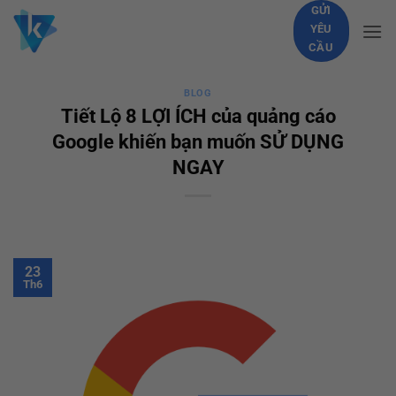
Skip
GỬI
YÊU
to
CẦU
content
BLOG
Tiết Lộ 8 LỢI ÍCH của quảng cáo
Google khiến bạn muốn SỬ DỤNG
NGAY
23
Th6