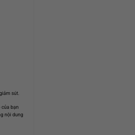
 giảm sút.
o của bạn
ng nội dung