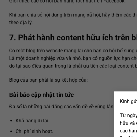
Giới thiệu các cơ hội bán hàng tốt nhất trên Facebook.
Khi bạn chia sẻ nội dung trên mạng xã hội, hãy thêm các 
theo địa lý.
7. Phát hành content hữu ích trên 
Có một blog trên website mang lại cho bạn cơ hội bổ sung 
Là một doanh nghiệp vừa và nhỏ, bạn có nguồn lực hạn chế
do tại sao điều quan trọng là phải ưu tiên các loại content
Blog của bạn phải là sự kết hợp của:
Bài báo cập nhật tin tức
Kính gử
Đa số là những bài đăng các vấn đề về vùng lân cận như:
Từ ngày
Khả năng đi lại.
hữu và 
các hạn
Chi phí sinh hoạt.