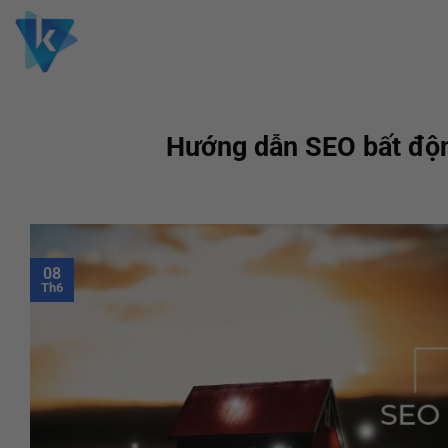
Skip
to
content
Hướng dẫn SEO bất động
08
Th6