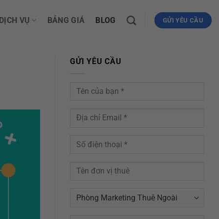
DỊCH VỤ
BẢNG GIÁ
BLOG
GỬI YÊU CẦU
GỬI YÊU CẦU