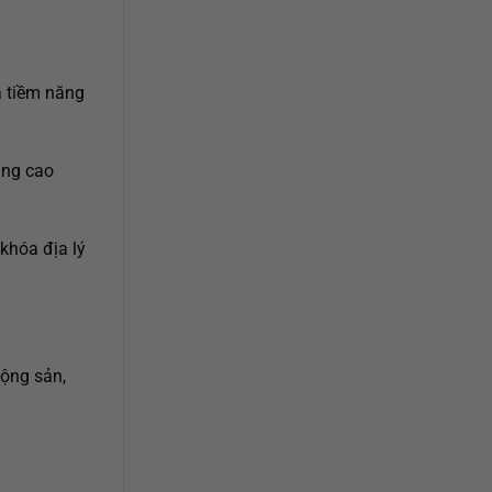
 tiềm năng
âng cao
khóa địa lý
động sản,