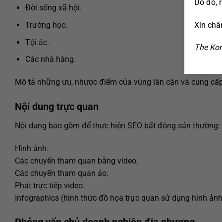
Do đó, 
Đời sống xã hội.
Xin châ
Trường học.
Tội ác.
The Kon
Các nhà hàng.
Mô tả những ưu, nhược điểm của vùng lân cận và cung cấ
Nội dung trực quan
Nội dung bao gồm để thực hiện SEO bất động sản thường:
Hình ảnh.
Các chuyến tham quan bằng video.
Các chuyến tham quan ảo.
Phát trực tiếp video.
Infographics (hình thức đồ họa trực quan sử dụng hình ảnh đ