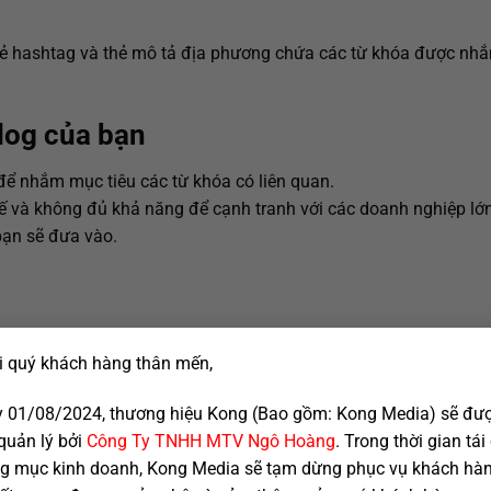
thẻ hashtag và thẻ mô tả địa phương chứa các từ khóa được nh
blog của bạn
để nhắm mục tiêu các từ khóa có liên quan.
 và không đủ khả năng để cạnh tranh với các doanh nghiệp lớn.
 bạn sẽ đưa vào.
i quý khách hàng thân mến,
 01/08/2024, thương hiệu Kong (Bao gồm: Kong Media) sẽ đư
quản lý bởi
Công Ty TNHH MTV Ngô Hoàng
. Trong thời gian tái
g mục kinh doanh, Kong Media sẽ tạm dừng phục vụ khách hàn