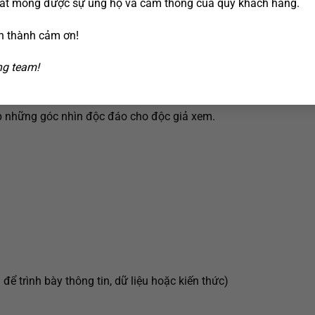
rất mong được sự ủng hộ và cảm thông của quý khách hàng.
n thành cảm ơn!
g team!
p những góc nhìn độc đáo cho độc giả xem.
ể trình bày thông tin, dữ liệu hoặc kiến thức)