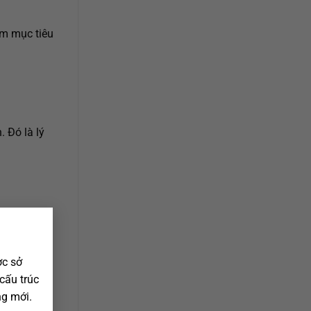
ắm mục tiêu
 Đó là lý
×
ợc sở
 cấu trúc
g mới.