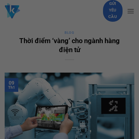
Skip
GỬI
YÊU
to
CẦU
content
BLOG
Thời điểm ‘vàng’ cho ngành hàng
điện tử
09
Th1