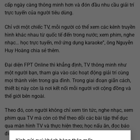
cấp ngày càng thông minh hơn và đón đầu nhu cầu giải trí
trực tuyến của người tiêu dùng.
Chỉ với một chiếc TV, mỗi người có thể xem các kênh truyền
hình khác nhau từ quốc tế đến trong nước; xem phim, nghe
nhạc… học trực tuyến, mở ứng dụng karaoke”, ông Nguyễn
Huy Hoàng chia sẻ thêm.
Đại diện FPT Online thì khẳng định, TV thông minh như
một người bạn, tham gia vào các hoạt động giải trí cùng
mọi thành viên trong gia đình. Trong giai đoạn giãn cách,
thiết bị này còn là nơi kết nối mỗi người với cộng đồng và
thế giới bên ngoài.
Theo đó, con người không chỉ xem tin tức, nghe nhạc, xem
phim qua TV mà còn có thể theo dõi các bài tập thể dục
qua màn hình TV và thực hiện theo; học nấu ăn, đọc báo
×
điện tử qua TV…