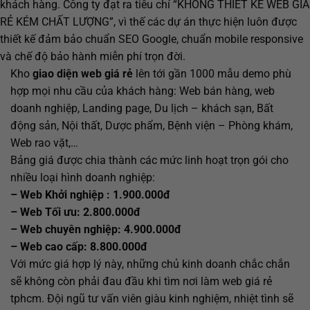
khách hàng. Công ty đạt ra tiêu chí “KHÔNG THIẾT KẾ WEB GIÁ
RẺ KÉM CHẤT LƯỢNG”, vì thế các dự án thực hiện luôn được
thiết kế đảm bảo chuẩn SEO Google, chuẩn mobile responsive
và chế độ bảo hành miễn phí trọn đời.
Kho
giao diện web giá rẻ
lên tới gần 1000 mẫu demo phù
hợp mọi nhu cầu của khách hàng: Web bán hàng, web
doanh nghiệp, Landing page, Du lịch – khách sạn, Bất
động sản, Nội thất, Dược phẩm, Bệnh viện – Phòng khám,
Web rao vặt,…
Bảng giá được chia thành các mức linh hoạt trọn gói cho
nhiều loại hình doanh nghiệp:
– Web Khởi nghiệp : 1.900.000đ
– Web Tối ưu: 2.800.000đ
– Web chuyên nghiệp: 4.900.000đ
– Web cao cấp: 8.800.000đ
Với mức giá hợp lý này, những chủ kinh doanh chắc chắn
sẽ không còn phải đau đầu khi tìm nơi làm web giá rẻ
tphcm. Đội ngũ tư vấn viên giàu kinh nghiệm, nhiệt tình sẽ