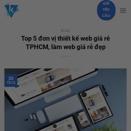
Skip
GỬI
YÊU
to
CẦU
content
BLOG
Top 5 đơn vị thiết kế web giá rẻ
TPHCM, làm web giá rẻ đẹp
30
Th12