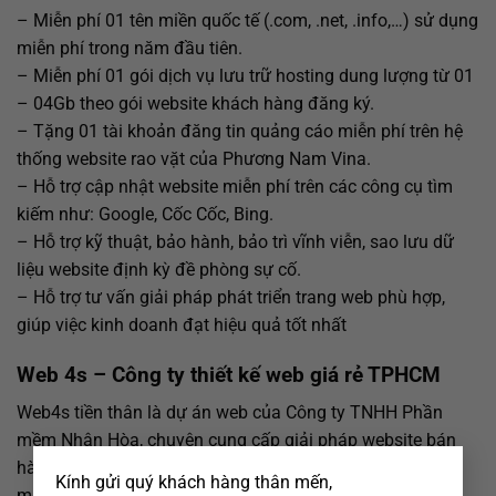
– Miễn phí 01 tên miền quốc tế (.com, .net, .info,…) sử dụng
miễn phí trong năm đầu tiên.
– Miễn phí 01 gói dịch vụ lưu trữ hosting dung lượng từ 01
– 04Gb theo gói website khách hàng đăng ký.
– Tặng 01 tài khoản đăng tin quảng cáo miễn phí trên hệ
thống website rao vặt của Phương Nam Vina.
– Hỗ trợ cập nhật website miễn phí trên các công cụ tìm
kiếm như: Google, Cốc Cốc, Bing.
– Hỗ trợ kỹ thuật, bảo hành, bảo trì vĩnh viễn, sao lưu dữ
liệu website định kỳ đề phòng sự cố.
– Hỗ trợ tư vấn giải pháp phát triển trang web phù hợp,
giúp việc kinh doanh đạt hiệu quả tốt nhất
Web 4s – Công ty thiết kế web giá rẻ TPHCM
Web4s tiền thân là dự án web của Công ty TNHH Phần
mềm Nhân Hòa, chuyên cung cấp giải pháp website bán
×
hàng online và hệ sinh thái (App Thương mại điện tử, tên
Kính gửi quý khách hàng thân mến,
miền, hosting, Umail,…) giúp thúc đẩy hiệu quả việc kinh