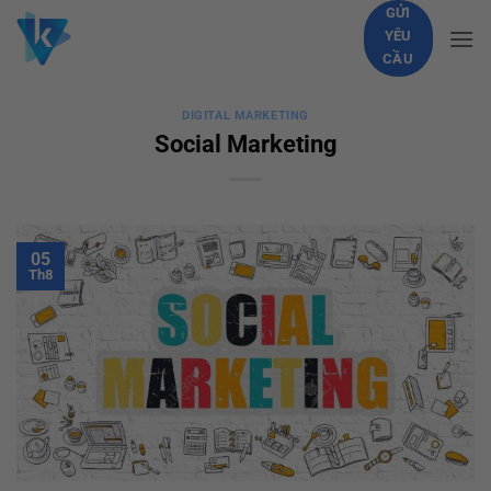
Skip
GỬI
YÊU
to
CẦU
content
DIGITAL MARKETING
Social Marketing
05
Th8