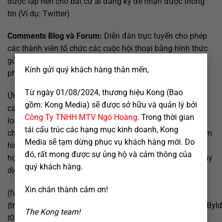
được lập nên cho bất cứ ai đăng ký để nhận được thông
tin (Ví dụ: Twitter)
Comments Blog và Forum:
Diễn đàn trực tuyến cho phép
các thành viên tổ chức các cuộc hội thoại bằng hình thức
×
gửi tin nhắn. Tuy nhiên loại hình social marketing này ít
Kính gửi quý khách hàng thân mến,
phổ biến trong thời gian gần đây
Từ ngày 01/08/2024, thương hiệu Kong (Bao
Ứng với mỗi hình thức Social Marketing mà chúng ta có
gồm: Kong Media) sẽ được sở hữu và quản lý bởi
cách để đo lường khác nhau tùy theo bản chất của từng
Công Ty TNHH MTV Ngô Hoàng
. Trong thời gian
loại hình. Vì vậy khi lựa chọn hình thức Social Marketing
tái cấu trúc các hạng mục kinh doanh, Kong
cho các kênh Media của mình thì bạn cần cân nhắc kĩ xem
Media sẽ tạm dừng phục vụ khách hàng mới. Do
hình thức cũng như công cụ marketing online nào sẽ phù
đó, rất mong được sự ủng hộ và cảm thông của
hợp và hoạt động tốt nhất khi quảng bá các sản phẩm hay
quý khách hàng.
dịch vụ của bạn.
Xin chân thành cảm ơn!
(function()
{try{if(document.getElementById&&document.getElementById(
The Kong team!
t0=+new Date();for(var